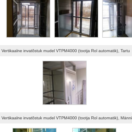
Vertikaalne invatõstuk mudel VTPM4000 (tootja Rol automatik), Tartu
Vertikaalne invatõstuk mudel VTPM4000 (tootja Rol automatik), Männi 