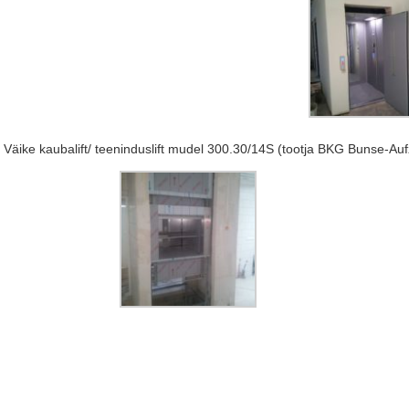
Väike kaubalift/ teeninduslift mudel 300.30/14S (tootja BKG Bunse-Au