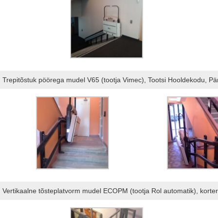
Trepitõstuk pöörega mudel V65 (tootja Vimec), Tootsi Hooldekodu, 
Vertikaalne tõsteplatvorm mudel ECOPM (tootja Rol automatik), kort