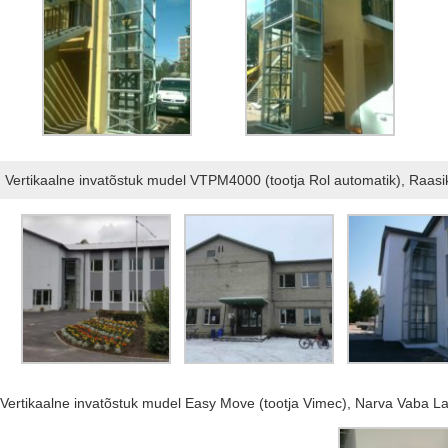
Vertikaalne invatõstuk mudel VTPM4000 (tootja Rol automatik), Raas
Vertikaalne invatõstuk mudel Easy Move (tootja Vimec), Narva Vaba L