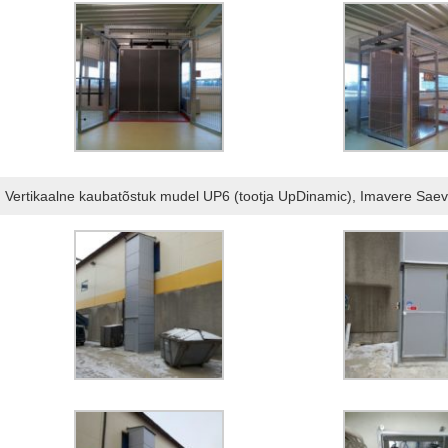
Vertikaalne kaubatõstuk mudel UP6 (tootja UpDinamic), Imavere Sae