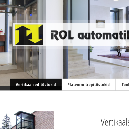
Vertikaalsed tõstukid
Platvorm trepitõstukid
Too
Vertikaal