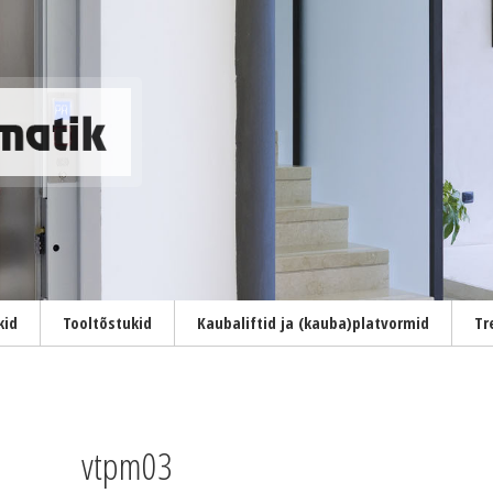
kid
Tooltõstukid
Kaubaliftid ja (kauba)platvormid
Tr
vtpm03